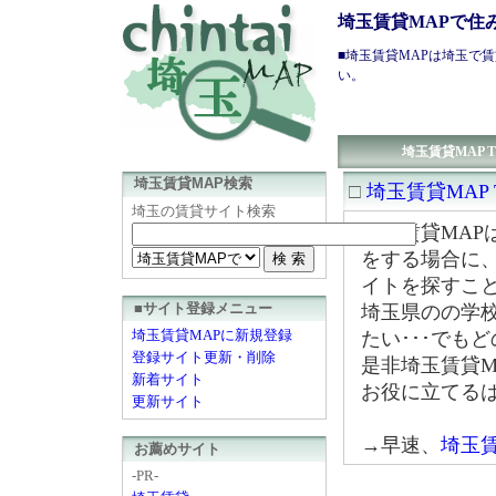
埼玉賃貸MAPで住
■
埼玉賃貸
MAPは
埼玉で賃
い。
埼玉賃貸MAP T
埼玉賃貸MAP検索
□
埼玉賃貸MAP 
埼玉の賃貸サイト検索
埼玉賃貸MA
をする場合に
イトを探すこ
■サイト登録メニュー
埼玉県のの学
埼玉賃貸MAPに新規登録
たい･･･でも
登録サイト更新・削除
是非埼玉賃貸
新着サイト
お役に立てる
更新サイト
→早速、
埼玉
お薦めサイト
-PR-